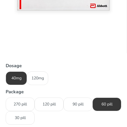
Dosage
40mg
120mg
Package
270 pill
120 pill
90 pill
60 pill
30 pill