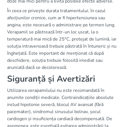
doze mai mici pentru a evita posibile efecte adverse.
În ceea ce privește durata tratamentului, în cazul
afecțiunilor cronice, cum ar fi hipertensiunea sau
angina, este necesară o administrare pe termen lung.
Verapamil se păstrează într-un loc uscat, la o
temperatură mai mică de 25°C, protejat de lumină, iar
soluția intravenoasă trebuie păstrată în întuneric și nu
înghețată. Este important de menționat că după
deschidere, soluția trebuie folosită imediat sau
aruncată dacă se decolorează.
Siguranță și Avertizări
Utilizarea verapamilului nu este recomandată în
anumite condiții medicale. Contraindicațiile absolute
includ hipotonie severă, blocul AV avansat (fără
pacemaker), sindromul sinusului bolnav, șocul
cardiogen și insuficiența cardiacă decompensată. De
asemenea, este esențială evitarea administrării la