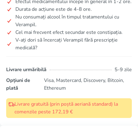
Efectul medicamentului începe în general în 1-2 ore.
Durata de acțiune este de 4-8 ore.
Nu consumați alcool în timpul tratamentului cu
Verampil.
Cel mai frecvent efect secundar este constipația.
V-ați dori să încercați Verampil fără prescripție
medicală?
Livrare urmăribilă
5-9 zile
Opțiuni de
Visa, Mastercard, Discovery, Bitcoin,
plată
Ethereum
Livrare gratuită (prin poștă aeriană standard) la
comenzile peste 172,19 €