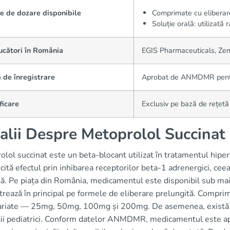
e de dozare disponibile
Comprimate cu elibera
Soluție orală: utilizată r
ucători în România
EGIS Pharmaceuticals, Zen
 de înregistrare
Aprobat de ANMDMR pentru 
ficare
Exclusiv pe bază de rețetă
alii Despre Metoprolol Succinat
lol succinat este un beta-blocant utilizat în tratamentul hipert
rcită efectul prin inhibarea receptorilor beta-1 adrenergici, ce
lă. Pe piața din România, medicamentul este disponibil sub mai
rează în principal pe formele de eliberare prelungită. Comprim
ariate — 25mg, 50mg, 100mg și 200mg. De asemenea, există o so
ii pediatrici. Conform datelor ANMDMR, medicamentul este apro