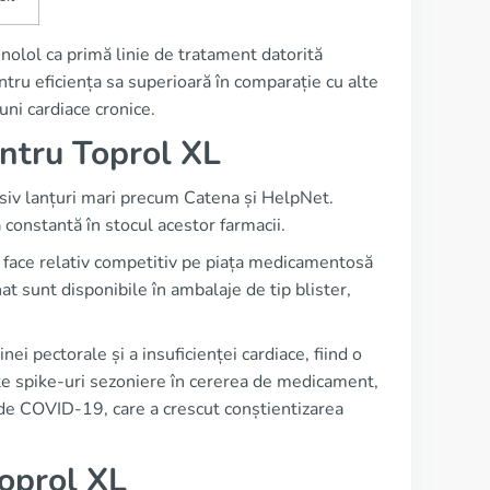
nolol ca primă linie de tratament datorită
pentru eficiența sa superioară în comparație cu alte
uni cardiace cronice.
ntru Toprol XL
usiv lanțuri mari precum Catena și HelpNet.
constantă în stocul acestor farmacii.
îl face relativ competitiv pe piața medicamentosă
 sunt disponibile în ambalaje de tip blister,
nei pectorale și a insuficienței cardiace, fiind o
te spike-uri sezoniere în cererea de medicament,
i de COVID-19, care a crescut conștientizarea
Toprol XL