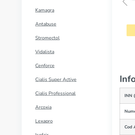
Kamagra
Micardis
Antabuse
CUMPĂRĂ
Stromectol
Vidalista
Cenforce
Inf
Cialis Super Active
Cialis Professional
INN 
Arcoxia
Nume
Lexapro
Cod 