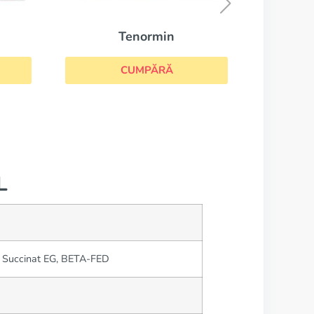
CUMPĂRĂ
L
ol Succinat EG, BETA-FED