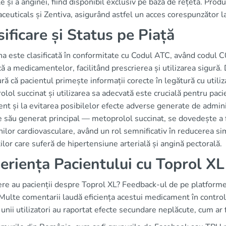
le și a anginei, fiind disponibil exclusiv pe bază de rețetă. Prod
euticals și Zentiva, asigurând astfel un acces corespunzător 
sificare și Status pe Piață
a este clasificată în conformitate cu Codul ATC, având codul C0
că a medicamentelor, facilitând prescrierea și utilizarea sigură.
ură că pacientul primește informații corecte în legătură cu uti
lol succinat și utilizarea sa adecvată este crucială pentru paci
nt și la evitarea posibilelor efecte adverse generate de adminis
 său generat principal — metoprolol succinat, se dovedește a
nilor cardiovasculare, având un rol semnificativ în reducerea sim
ilor care suferă de hipertensiune arterială și angină pectorală.
eriența Pacientului cu Toprol XL
ere au pacienții despre Toprol XL? Feedback-ul de pe platform
 Multe comentarii laudă eficiența acestui medicament în control
 unii utilizatori au raportat efecte secundare neplăcute, cum ar