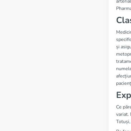
arteria
Pharmac
Cla
Medicin
specifi
și asig
metopro
tratame
numele
afecțiu
pacienț
Exp
Ce păr
variat.
Totuși,