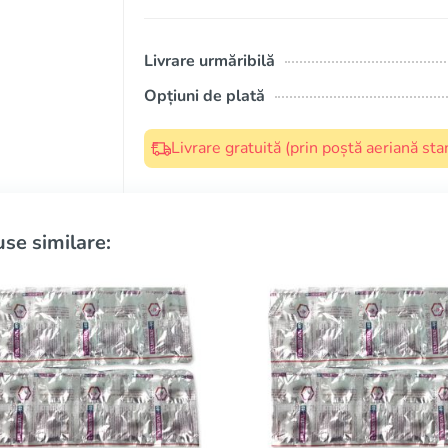
Livrare urmăribilă
Opțiuni de plată
Livrare gratuită (prin poștă aeriană s
se similare: