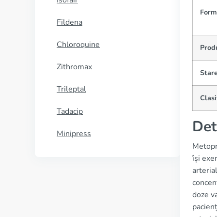
Isofair
Form
Fildena
Chloroquine
Prod
Zithromax
Stare
Trileptal
Clasi
Tadacip
Det
Minipress
Metopro
își exe
arteria
concent
doze v
pacienț