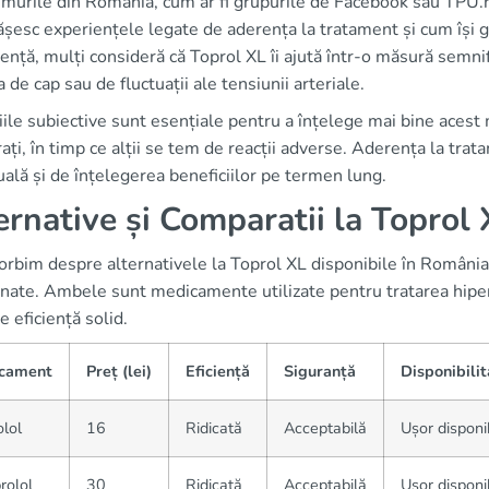
murile din România, cum ar fi grupurile de Facebook sau TPU.ro, 
ășesc experiențele legate de aderența la tratament și cum își 
iență, mulți consideră că Toprol XL îi ajută într-o măsură semni
 de cap sau de fluctuații ale tensiunii arteriale.
ile subiective sunt esențiale pentru a înțelege mai bine acest
rați, în timp ce alții se tem de reacții adverse. Aderența la tra
uală și de înțelegerea beneficiilor pe termen lung.
ernative și Comparatii la Toprol
rbim despre alternativele la Toprol XL disponibile în România,
ate. Ambele sunt medicamente utilizate pentru tratarea hiperte
de eficiență solid.
cament
Preț (lei)
Eficiență
Siguranță
Disponibilit
lol
16
Ridicată
Acceptabilă
Ușor disponi
rolol
30
Ridicată
Acceptabilă
Ușor disponi