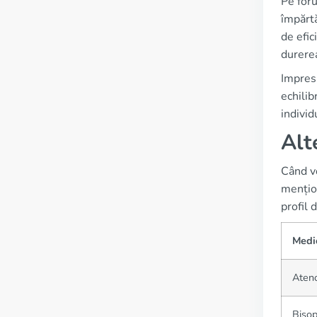
Pe foru
împărt
de efic
durerea
Impresi
echilib
individ
Alt
Când vo
mențion
profil 
Medi
Ateno
Bisop