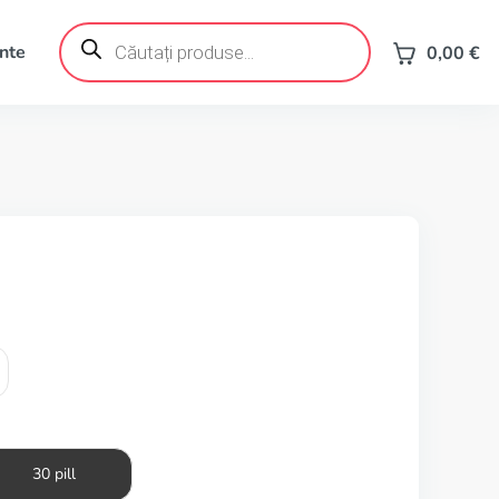
Products
search
ente
0,00
€
30 pill