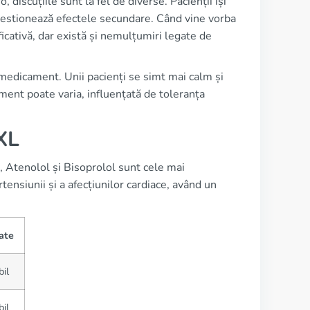
discuțiile sunt la fel de diverse. Pacienții își
gestionează efectele secundare. Când vine vorba
ficativă, dar există și nemulțumiri legate de
 medicament. Unii pacienți se simt mai calm și
tament poate varia, influențată de toleranța
 XL
 Atenolol și Bisoprolol sunt cele mai
nsiunii și a afecțiunilor cardiace, având un
ate
bil
bil