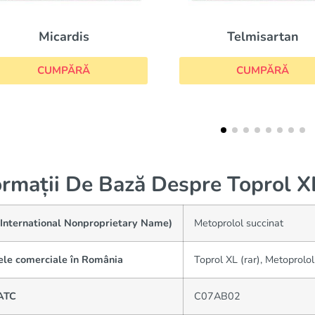
Telmisartan
Tenormin
CUMPĂRĂ
CUMPĂRĂ
ormații De Bază Despre Toprol X
(International Nonproprietary Name)
Metoprolol succinat
le comerciale în România
Toprol XL (rar), Metoprol
ATC
C07AB02