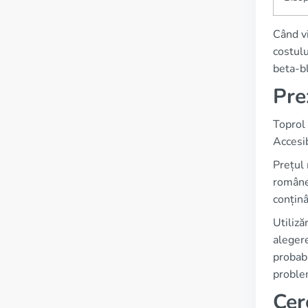
Când vi
costulu
beta-bl
Pre
Toprol 
Accesib
Prețul 
românea
conțin
Utiliză
alegere
probabi
proble
Cer