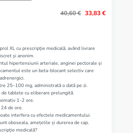
40,60
€
33,83
€
prol XL cu prescripție medicală, având livrare
iscret și anonim.
tul hipertensiunii arteriale, anginei pectorale și
icamentul este un beta-blocant selectiv care
adrenergici.
tre 25–100 mg, administrată o dată pe zi.
de tablete cu eliberare prelungită.
ximativ 1-2 ore.
 24 de ore.
poate interfera cu efectele medicamentului.
unt oboseala, amețelile și durerea de cap.
escripție medicală?