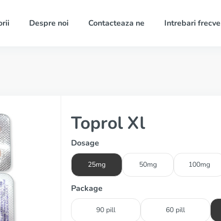
rii
Despre noi
Contacteaza ne
Intrebari frecv
Toprol Xl
Dosage
25mg
50mg
100mg
Package
90 pill
60 pill