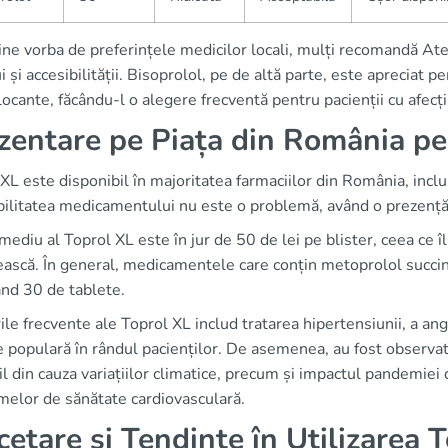
ne vorba de preferințele medicilor locali, mulți recomandă Ate
i și accesibilității. Bisoprolol, pe de altă parte, este apreciat 
ocante, făcându-l o alegere frecventă pentru pacienții cu afecți
zentare pe Piața din România pe
XL este disponibil în majoritatea farmaciilor din România, incl
ilitatea medicamentului nu este o problemă, având o prezență 
mediu al Toprol XL este în jur de 50 de lei pe blister, ceea ce 
scă. În general, medicamentele care conțin metoprolol succinat
ând 30 de tablete.
rile frecvente ale Toprol XL includ tratarea hipertensiunii, a angi
 populară în rândul pacienților. De asemenea, au fost observa
l din cauza variațiilor climatice, precum și impactul pandemie
melor de sănătate cardiovasculară.
cetare și Tendințe în Utilizarea 