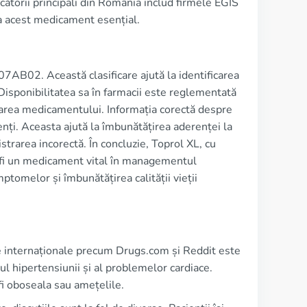
ucătorii principali din România includ firmele EGIS
la acest medicament esențial.
7AB02. Această clasificare ajută la identificarea
 Disponibilitatea sa în farmacii este reglementată
lizarea medicamentului. Informația corectă despre
enți. Aceasta ajută la îmbunătățirea aderenței la
trarea incorectă. În concluzie, Toprol XL, cu
 fi un medicament vital în managementul
ptomelor și îmbunătățirea calității vieții
e internaționale precum Drugs.com și Reddit este
ul hipertensiunii și al problemelor cardiace.
 fi oboseala sau amețelile.