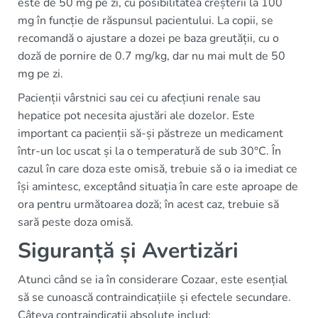
este de 50 mg pe zi, cu posibilitatea creșterii la 100
mg în funcție de răspunsul pacientului. La copii, se
recomandă o ajustare a dozei pe baza greutății, cu o
doză de pornire de 0.7 mg/kg, dar nu mai mult de 50
mg pe zi.
Pacienții vârstnici sau cei cu afecțiuni renale sau
hepatice pot necesita ajustări ale dozelor. Este
important ca pacienții să-și păstreze un medicament
într-un loc uscat și la o temperatură de sub 30°C. În
cazul în care doza este omisă, trebuie să o ia imediat ce
își amintesc, exceptând situația în care este aproape de
ora pentru următoarea doză; în acest caz, trebuie să
sară peste doza omisă.
Siguranță și Avertizări
Atunci când se ia în considerare Cozaar, este esențial
să se cunoască contraindicațiile și efectele secundare.
Câteva contraindicații absolute includ: