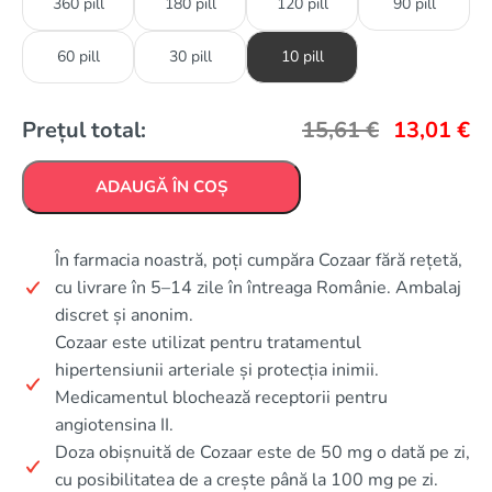
360 pill
180 pill
120 pill
90 pill
60 pill
30 pill
10 pill
Prețul total:
15,61
€
13,01
€
ADAUGĂ ÎN COȘ
În farmacia noastră, poți cumpăra Cozaar fără rețetă,
cu livrare în 5–14 zile în întreaga Românie. Ambalaj
discret și anonim.
Cozaar este utilizat pentru tratamentul
hipertensiunii arteriale și protecția inimii.
Medicamentul blochează receptorii pentru
angiotensina II.
Doza obișnuită de Cozaar este de 50 mg o dată pe zi,
cu posibilitatea de a crește până la 100 mg pe zi.