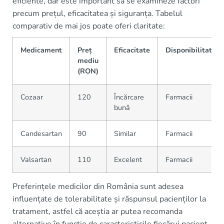
eficiente, dar este important să se examineze factori
precum prețul, eficacitatea și siguranța. Tabelul
comparativ de mai jos poate oferi claritate:
Medicament
Preț
Eficacitate
Disponibilitate
mediu
(RON)
Cozaar
120
Încărcare
Farmacii
bună
Candesartan
90
Similar
Farmacii
Valsartan
110
Excelent
Farmacii
Preferințele medicilor din România sunt adesea
influențate de tolerabilitate și răspunsul pacienților la
tratament, astfel că aceștia ar putea recomanda
alternative în funcție de caracteristicile fiecărui pacient.