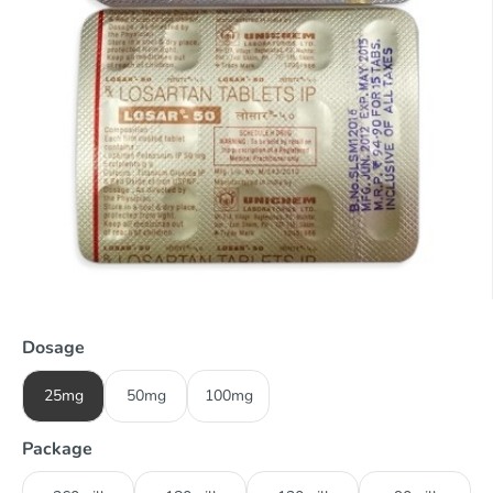
Dosage
25mg
50mg
100mg
Package