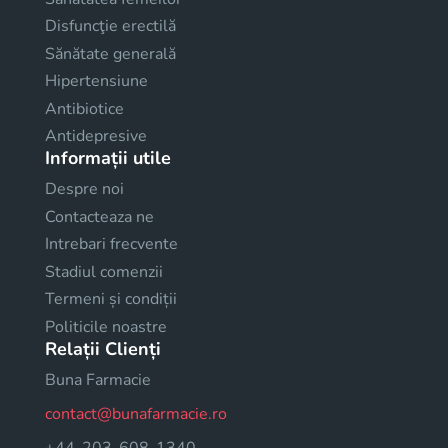
Disfuncţie erectilă
Sănătate generală
Hipertensiune
Antibiotice
Antidepresive
Informații utile
Despre noi
Contacteaza ne
Intrebari frecvente
Stadiul comenzii
Termeni și condiții
Politicile noastre
Relații Clienți
Buna Farmacie
contact@bunafarmacie.ro
+44-203-608-1340