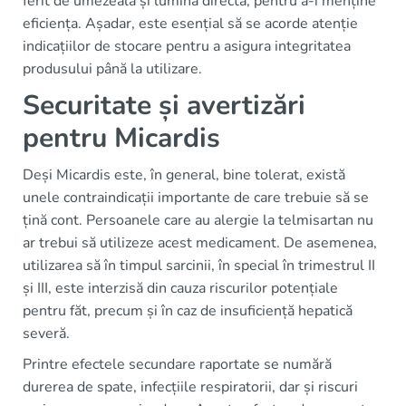
ferit de umezeală și lumina directă, pentru a-i menține
eficiența. Așadar, este esențial să se acorde atenție
indicațiilor de stocare pentru a asigura integritatea
produsului până la utilizare.
Securitate și avertizări
pentru Micardis
Deși Micardis este, în general, bine tolerat, există
unele contraindicații importante de care trebuie să se
țină cont. Persoanele care au alergie la telmisartan nu
ar trebui să utilizeze acest medicament. De asemenea,
utilizarea să în timpul sarcinii, în special în trimestrul II
și III, este interzisă din cauza riscurilor potențiale
pentru făt, precum și în caz de insuficiență hepatică
severă.
Printre efectele secundare raportate se numără
durerea de spate, infecțiile respiratorii, dar și riscuri