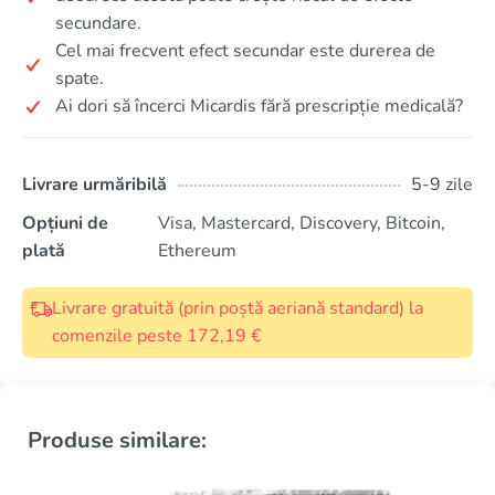
secundare.
Cel mai frecvent efect secundar este durerea de
spate.
Ai dori să încerci Micardis fără prescripție medicală?
Livrare urmăribilă
5-9 zile
Opțiuni de
Visa, Mastercard, Discovery, Bitcoin,
plată
Ethereum
Livrare gratuită (prin poștă aeriană standard) la
comenzile peste 172,19 €
Produse similare: