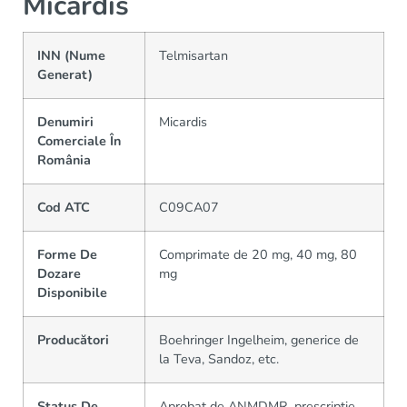
Micardis
INN (Nume
Telmisartan
Generat)
Denumiri
Micardis
Comerciale În
România
Cod ATC
C09CA07
Forme De
Comprimate de 20 mg, 40 mg, 80
Dozare
mg
Disponibile
Producători
Boehringer Ingelheim, generice de
la Teva, Sandoz, etc.
Status De
Aprobat de ANMDMR, prescripție