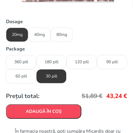
Dosage
20mg
40mg
80mg
Package
360 pill
180 pill
120 pill
90 pill
60 pill
30 pill
Prețul total:
51,89
€
43,24
€
ADAUGĂ ÎN COȘ
În farmacia noastră, poți cumpăra Micardis doar cu