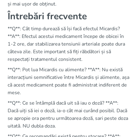
și mai ușor de obținut.
Întrebări frecvente
**Q**: Cât timp durează să își facă efectul Micardis?
**A**: Efectul acestui medicament începe de obicei în
1-2 ore, dar stabilizarea tensiunii arteriale poate dura
câteva zile. Este important să fiți răbdători și să
respectați tratamentul consistent.
**Q**: Pot lua Micardis cu alimente? **A**: Nu există
interacțiuni semnificative între Micardis și alimente, așa
că acest medicament poate fi administrat indiferent de
mese.
**Q**: Ce se întâmplă dacă uit să iau o doză? **A**:
Dacă uiți să iei o doză, ia-o cât mai curând posibil. Dacă
se apropie ora pentru următoarea doză, sari peste doza
uitată. NU dubla doza.
**Q**: Ce recomandări există pentru stocare? **A**: