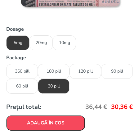
Dosage
5mg
20mg
10mg
Package
360 pill
180 pill
120 pill
90 pill
60 pill
30 pill
Prețul total:
36,44
€
30,36
€
ADAUGĂ ÎN COȘ