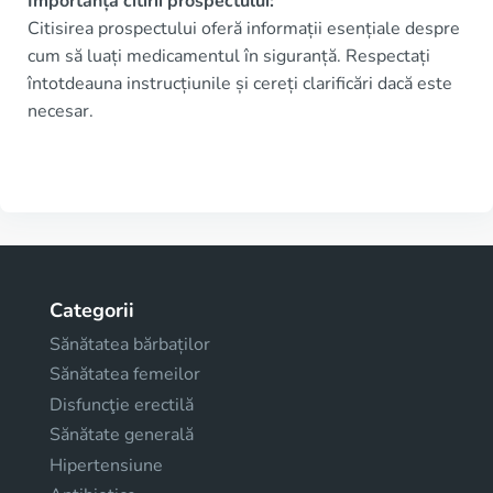
Importanța citirii prospectului:
Citisirea prospectului oferă informații esențiale despre
cum să luați medicamentul în siguranță. Respectați
întotdeauna instrucțiunile și cereți clarificări dacă este
necesar.
Categorii
Sănătatea bărbaților
Sănătatea femeilor
Disfuncţie erectilă
Sănătate generală
Hipertensiune