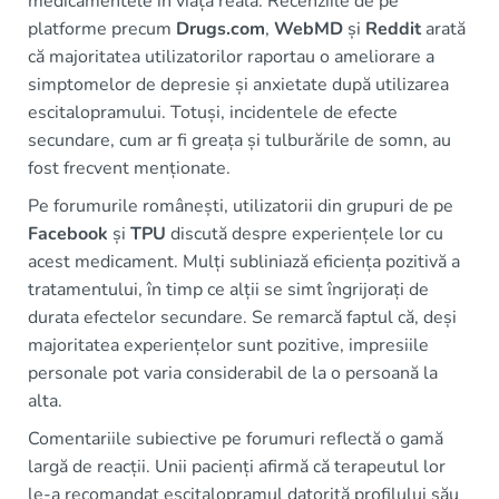
medicamentele în viața reală. Recenziile de pe
platforme precum
Drugs.com
,
WebMD
și
Reddit
arată
că majoritatea utilizatorilor raportau o ameliorare a
simptomelor de depresie și anxietate după utilizarea
escitalopramului. Totuși, incidentele de efecte
secundare, cum ar fi greața și tulburările de somn, au
fost frecvent menționate.
Pe forumurile românești, utilizatorii din grupuri de pe
Facebook
și
TPU
discută despre experiențele lor cu
acest medicament. Mulți subliniază eficiența pozitivă a
tratamentului, în timp ce alții se simt îngrijorați de
durata efectelor secundare. Se remarcă faptul că, deși
majoritatea experiențelor sunt pozitive, impresiile
personale pot varia considerabil de la o persoană la
alta.
Comentariile subiective pe forumuri reflectă o gamă
largă de reacții. Unii pacienți afirmă că terapeutul lor
le-a recomandat escitalopramul datorită profilului său