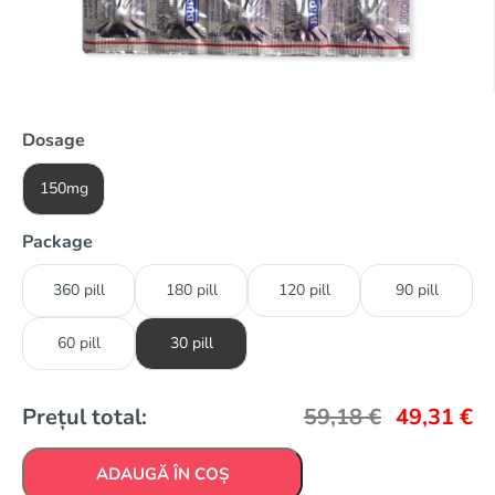
Dosage
150mg
Package
360 pill
180 pill
120 pill
90 pill
60 pill
30 pill
Prețul total:
59,18
€
49,31
€
ADAUGĂ ÎN COȘ