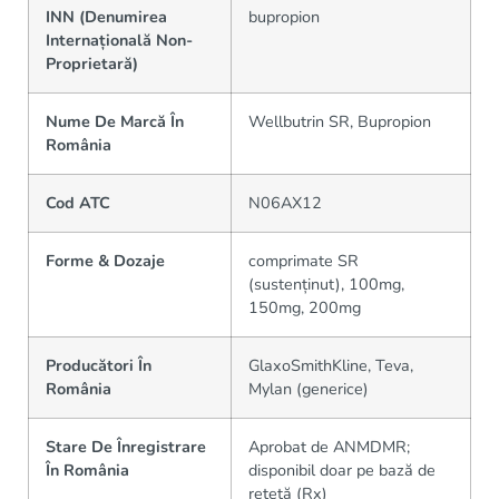
INN (Denumirea
bupropion
Internațională Non-
Proprietară)
Nume De Marcă În
Wellbutrin SR, Bupropion
România
Cod ATC
N06AX12
Forme & Dozaje
comprimate SR
(sustenținut), 100mg,
150mg, 200mg
Producători În
GlaxoSmithKline, Teva,
România
Mylan (generice)
Stare De Înregistrare
Aprobat de ANMDMR;
În România
disponibil doar pe bază de
rețetă (Rx)