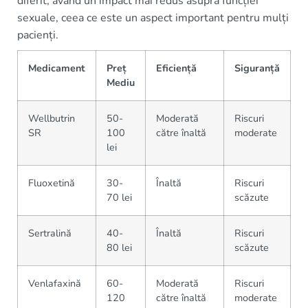
diferit, având un impact mai redus asupra funcției
sexuale, ceea ce este un aspect important pentru mulți
pacienți.
Medicament
Preț
Eficiență
Siguranță
Mediu
Wellbutrin
50-
Moderată
Riscuri
SR
100
către înaltă
moderate
lei
Fluoxetină
30-
Înaltă
Riscuri
70 lei
scăzute
Sertralină
40-
Înaltă
Riscuri
80 lei
scăzute
Venlafaxină
60-
Moderată
Riscuri
120
către înaltă
moderate