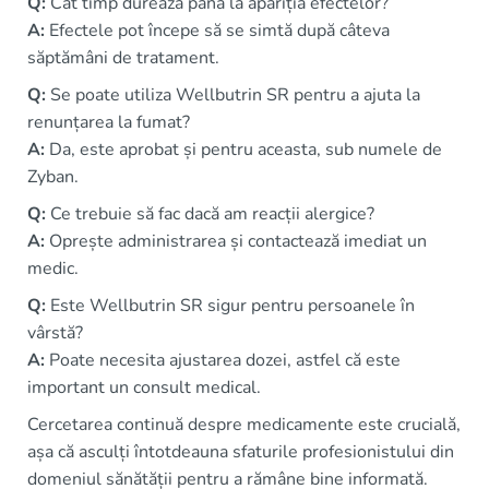
Q:
Cât timp durează până la apariția efectelor?
A:
Efectele pot începe să se simtă după câteva
săptămâni de tratament.
Q:
Se poate utiliza Wellbutrin SR pentru a ajuta la
renunțarea la fumat?
A:
Da, este aprobat și pentru aceasta, sub numele de
Zyban.
Q:
Ce trebuie să fac dacă am reacții alergice?
A:
Oprește administrarea și contactează imediat un
medic.
Q:
Este Wellbutrin SR sigur pentru persoanele în
vârstă?
A:
Poate necesita ajustarea dozei, astfel că este
important un consult medical.
Cercetarea continuă despre medicamente este crucială,
așa că asculți întotdeauna sfaturile profesionistului din
domeniul sănătății pentru a rămâne bine informată.