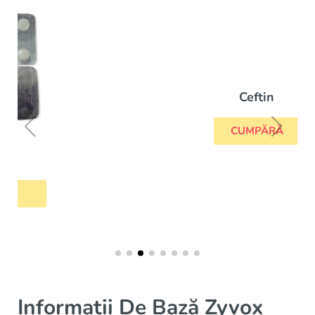
Ceftin
CUMPĂRĂ
Informații De Bază Zyvox