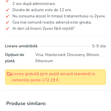
2 ore după administrare.
Durata de acțiune este de 12 ore.
Nu consuma alcool în timpul tratamentului cu Zyvox.
Cea mai comună reacție adversă este greața.
Ai dori să încerci Zyvox fără rețetă?
Livrare urmăribilă
5-9 zile
Opțiuni de
Visa, Mastercard, Discovery, Bitcoin,
plată
Ethereum
Livrare gratuită (prin poștă aeriană standard) la
comenzile peste 172,19 €
Produse similare: