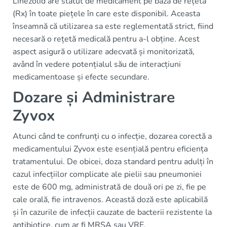
Linezolid are statut de medicament pe bază de rețetă
(Rx) în toate piețele în care este disponibil. Aceasta
înseamnă că utilizarea sa este reglementată strict, fiind
necesară o rețetă medicală pentru a-l obține. Acest
aspect asigură o utilizare adecvată și monitorizată,
având în vedere potențialul său de interacțiuni
medicamentoase și efecte secundare.
Dozare și Administrare
Zyvox
Atunci când te confrunți cu o infecție, dozarea corectă a
medicamentului Zyvox este esențială pentru eficiența
tratamentului. De obicei, doza standard pentru adulți în
cazul infecțiilor complicate ale pielii sau pneumoniei
este de 600 mg, administrată de două ori pe zi, fie pe
cale orală, fie intravenos. Această doză este aplicabilă
și în cazurile de infecții cauzate de bacterii rezistente la
antibiotice, cum ar fi MRSA sau VRE.