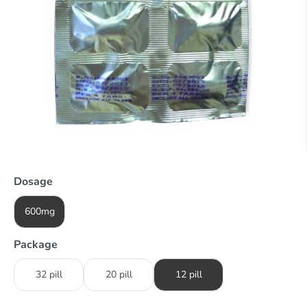
Dosage
600mg
Package
32 pill
20 pill
12 pill