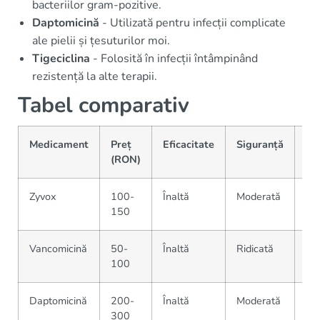
bacteriilor gram-pozitive.
Daptomicină
- Utilizată pentru infecții complicate
ale pielii și țesuturilor moi.
Tigeciclina
- Folosită în infecții întâmpinând
rezistență la alte terapii.
Tabel comparativ
Medicament
Preț
Eficacitate
Siguranță
Di
(RON)
Zyvox
100-
Înaltă
Moderată
Dis
150
Vancomicină
50-
Înaltă
Ridicată
Dis
100
Daptomicină
200-
Înaltă
Moderată
Lim
300