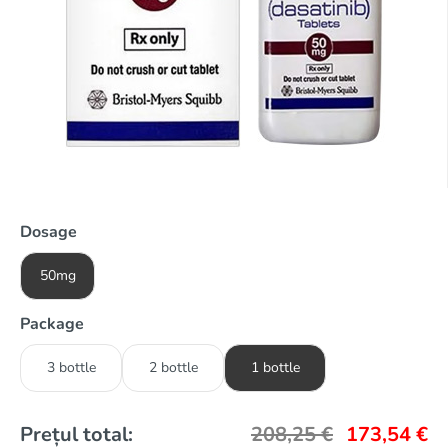
Dosage
50mg
Package
3 bottle
2 bottle
1 bottle
Prețul total:
208,25
€
173,54
€