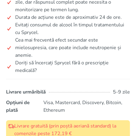
zile, dar răspunsul complet poate necesita o
monitorizare pe termen lung.
Durata de acțiune este de aproximativ 24 de ore.
Evitați consumul de alcool în timpul tratamentului
cu Sprycel.
Cea mai frecventă efect secundar este
mielosupresia, care poate include neutropenie și
anemie.
Doriți să încercați Sprycel fără o prescripție
medicală?
Livrare urmăribilă
5-9 zile
Opțiuni de
Visa, Mastercard, Discovery, Bitcoin,
plată
Ethereum
Livrare gratuită (prin poștă aeriană standard) la
comenzile peste 172,19 €