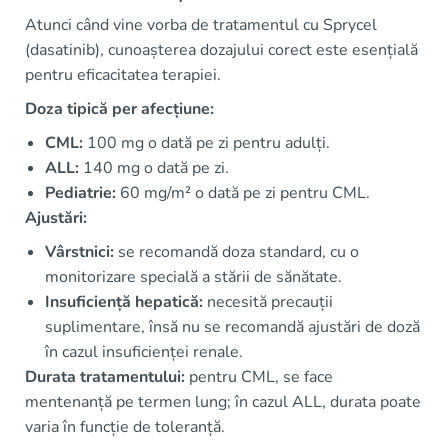
Atunci când vine vorba de tratamentul cu Sprycel
(dasatinib), cunoașterea dozajului corect este esențială
pentru eficacitatea terapiei.
Doza tipică per afecțiune:
CML:
100 mg o dată pe zi pentru adulți.
ALL:
140 mg o dată pe zi.
Pediatrie:
60 mg/m² o dată pe zi pentru CML.
Ajustări:
Vârstnici:
se recomandă doza standard, cu o
monitorizare specială a stării de sănătate.
Insuficiență hepatică:
necesită precauții
suplimentare, însă nu se recomandă ajustări de doză
în cazul insuficienței renale.
Durata tratamentului:
pentru CML, se face
mentenanță pe termen lung; în cazul ALL, durata poate
varia în funcție de toleranță.