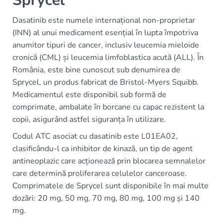
Sprycel
Dasatinib este numele internațional non-proprietar
(INN) al unui medicament esențial în lupta împotriva
anumitor tipuri de cancer, inclusiv leucemia mieloide
cronică (CML) și leucemia limfoblastica acută (ALL). În
România, este bine cunoscut sub denumirea de
Sprycel, un produs fabricat de Bristol-Myers Squibb.
Medicamentul este disponibil sub formă de
comprimate, ambalate în borcane cu capac rezistent la
copii, asigurând astfel siguranța în utilizare.
Codul ATC asociat cu dasatinib este L01EA02,
clasificându-l ca inhibitor de kinază, un tip de agent
antineoplazic care acționează prin blocarea semnalelor
care determină proliferarea celulelor canceroase.
Comprimatele de Sprycel sunt disponibile în mai multe
dozări: 20 mg, 50 mg, 70 mg, 80 mg, 100 mg și 140
mg.