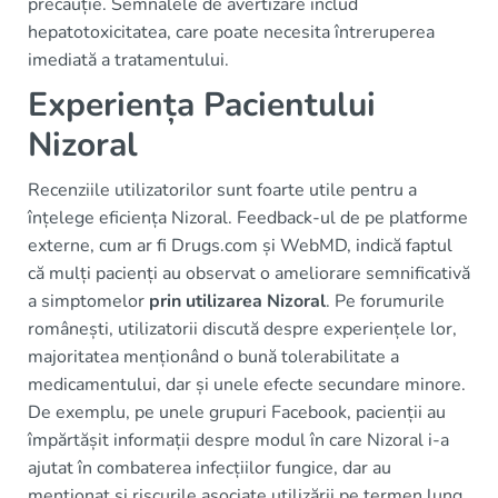
precauție. Semnalele de avertizare includ
hepatotoxicitatea, care poate necesita întreruperea
imediată a tratamentului.
Experiența Pacientului
Nizoral
Recenziile utilizatorilor sunt foarte utile pentru a
înțelege eficiența Nizoral. Feedback-ul de pe platforme
externe, cum ar fi Drugs.com și WebMD, indică faptul
că mulți pacienți au observat o ameliorare semnificativă
a simptomelor
prin utilizarea Nizoral
. Pe forumurile
românești, utilizatorii discută despre experiențele lor,
majoritatea menționând o bună tolerabilitate a
medicamentului, dar și unele efecte secundare minore.
De exemplu, pe unele grupuri Facebook, pacienții au
împărtășit informații despre modul în care Nizoral i-a
ajutat în combaterea infecțiilor fungice, dar au
menționat și riscurile asociate utilizării pe termen lung.