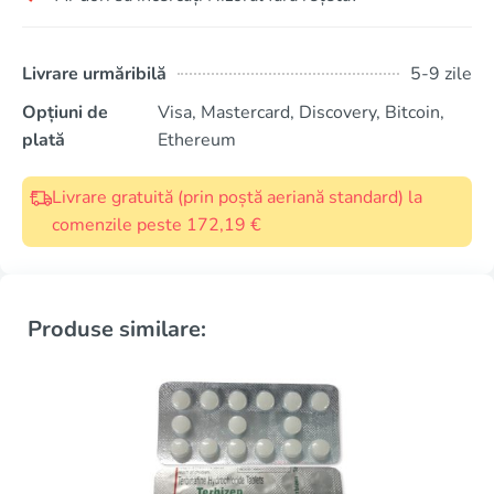
Livrare urmăribilă
5-9 zile
Opțiuni de
Visa, Mastercard, Discovery, Bitcoin,
plată
Ethereum
Livrare gratuită (prin poștă aeriană standard) la
comenzile peste 172,19 €
Produse similare: