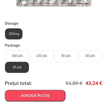
Dosage
200mg
Package
180 pill
120 pill
90 pill
60 pill
30 pill
Prețul total:
51,89
€
43,24
€
ADAUGĂ ÎN COȘ