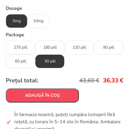
Dosage
5mg
10mg
Package
270 pill
180 pill
120 pill
90 pill
60 pill
30 pill
Prețul total:
43,60
€
36,33
€
ADAUGĂ ÎN COȘ
În farmacia noastră, puteți cumpăra lisinopril fără
rețetă, cu livrare în 5–14 zile în România. Ambalare