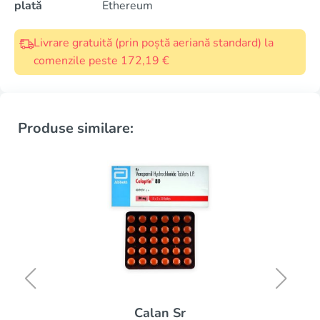
plată
Ethereum
Livrare gratuită (prin poștă aeriană standard) la
comenzile peste 172,19 €
Produse similare:
Calan Sr