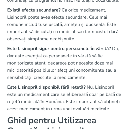
continuați cu programul normal. Nu luați o doză dublă.
Există efecte secundare?
Ca orice medicament,
Lisinopril poate avea efecte secundare. Cele mai
comune includ tuse uscată, amețeli și oboseală. Este
important să discutați cu medicul sau farmacistul dacă
observați simptome neobișnuite.
Este Lisinopril sigur pentru persoanele în vârstă?
Da,
dar este esențial ca persoanele în vârstă să fie
monitorizate atent, deoarece pot necesita doze mai
mici datorită posibilelor afecțiuni concomitente sau a
sensibilității crescute la medicamente.
Este Lisinopril disponibil fără rețetă?
Nu, Lisinopril
este un medicament care se eliberează doar pe bază de
rețetă medicală în România. Este important să obțineți
acest medicament în urma unei evaluări medicale.
Ghid pentru Utilizarea