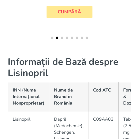
CUMPĂRĂ
Informații de Bază despre
Lisinopril
INN (Nume
Nume de
Cod ATC
Forme
Internațional
Brand în
&
Nonproprietar)
România
Dozare
Lisinopril
Dapril
C09AA03
Tablete
(Medochemie),
(2.5
Schengen,
mg, 5
Lisinopril
mg, 10