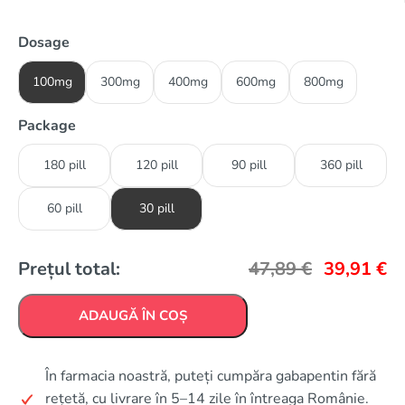
Dosage
100mg
300mg
400mg
600mg
800mg
Package
180 pill
120 pill
90 pill
360 pill
60 pill
30 pill
Prețul total:
47,89
€
39,91
€
ADAUGĂ ÎN COȘ
În farmacia noastră, puteți cumpăra gabapentin fără
rețetă, cu livrare în 5–14 zile în întreaga Românie.