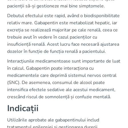
pacienții să-și gestioneze mai bine simptomele.
Debutul efectului este rapid, având o biodisponibilitate
relativ mare. Gabapentin este metabolizat hepatic, iar
excreția se realizează majoritar pe cale renală, ceea ce
trebuie avut în vedere în cazul pacienților cu
insuficiență renală. Acest lucru face necesară ajustarea
dozelor în funcție de funcția renală a pacientului.
Interacțiunile medicamentoase sunt importante de luat
în calcul. Gabapentin poate interacționa cu
medicamentele care deprimă sistemul nervos central
(SNC). De asemenea, consumul de alcool poate
intensifica efectele sedative ale acestui medicament,
crescând riscul de somnolență și confuzie mentală.
Indicații
Utilizările aprobate ale gabapentinului includ
tratamentul epilepsiei și gestionarea durerii