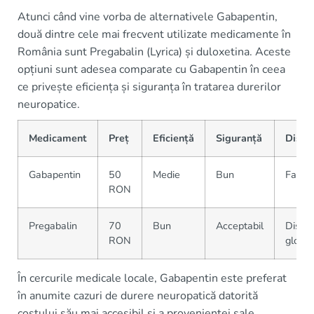
Atunci când vine vorba de alternativele Gabapentin,
două dintre cele mai frecvent utilizate medicamente în
România sunt Pregabalin (Lyrica) și duloxetina. Aceste
opțiuni sunt adesea comparate cu Gabapentin în ceea
ce privește eficiența și siguranța în tratarea durerilor
neuropatice.
Medicament
Preț
Eficiență
Siguranță
Dispon
Gabapentin
50
Medie
Bun
Farmac
RON
Pregabalin
70
Bun
Acceptabil
Dispon
RON
global
În cercurile medicale locale, Gabapentin este preferat
în anumite cazuri de durere neuropatică datorită
costului său mai accesibil și a provenienței sale