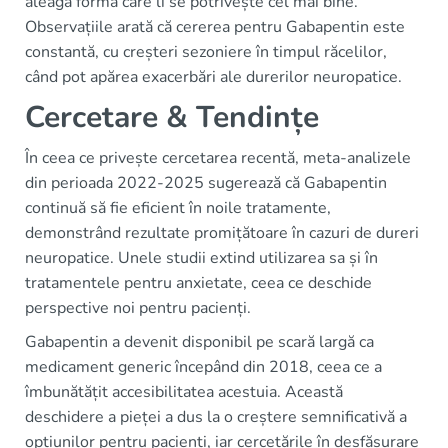
aleagă forma care li se potrivește cel mai bine.
Observațiile arată că cererea pentru Gabapentin este
constantă, cu creșteri sezoniere în timpul răcelilor,
când pot apărea exacerbări ale durerilor neuropatice.
Cercetare & Tendințe
În ceea ce privește cercetarea recentă, meta-analizele
din perioada 2022-2025 sugerează că Gabapentin
continuă să fie eficient în noile tratamente,
demonstrând rezultate promițătoare în cazuri de dureri
neuropatice. Unele studii extind utilizarea sa și în
tratamentele pentru anxietate, ceea ce deschide
perspective noi pentru pacienți.
Gabapentin a devenit disponibil pe scară largă ca
medicament generic începând din 2018, ceea ce a
îmbunătățit accesibilitatea acestuia. Această
deschidere a pieței a dus la o creștere semnificativă a
opțiunilor pentru pacienți, iar cercetările în desfășurare