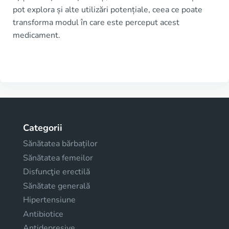
pot explora și alte utilizări potențiale, ceea ce poate
transforma modul în care este perceput acest
medicament.
Categorii
Sănătatea bărbaților
Sănătatea femeilor
Disfuncţie erectilă
Sănătate generală
Hipertensiune
Antibiotice
Antidepresive