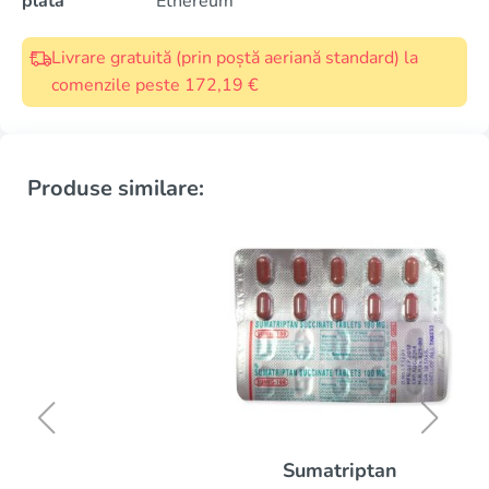
plată
Ethereum
Livrare gratuită (prin poștă aeriană standard) la
comenzile peste 172,19 €
Produse similare:
Sumatriptan