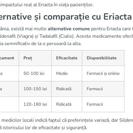
impactului real al Eriacta în viața pacienților.
ernative și comparație cu Eriacta
ânia, există mai multe
alternative comune
pentru Eriacta care 
ldenafil (Viagra) și Tadalafil (Cialis). Aceste medicamente oferă 
ia semnificativ de la o persoană la alta.
cament
Preț
Eficacitate
Disponibilitate
ta
50-100 lei
Medie
Farmacii și online
a
100-150 lei
Ridicată
Farmacii
120-180 lei
Ridicată
Farmacii
 medicilor locali indică faptul că preferințele variază, dar Sild
ă istoricului lor de eficacitate și siguranță.