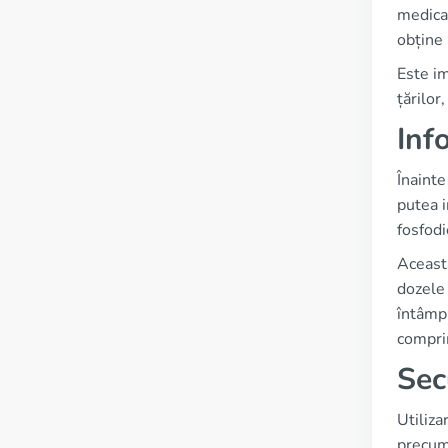
medicam
obține 
Este im
țărilor
Inf
Înainte
putea i
fosfodi
Aceasta
dozele 
întâmp
comprim
Sec
Utiliza
precum 