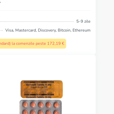
?
5-9 zile
Visa, Mastercard, Discovery, Bitcoin, Ethereum
tandard) la comenzile peste 172,19 €
Cialis Super Active