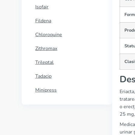
Isofair
Form
Fildena
Prod
Chloroquine
Statu
Zithromax
Clasi
Trileptal
Tadacip
Des
Minipress
Eriacta
tratare
o erecț
25 mg, 
Medica
urinar 