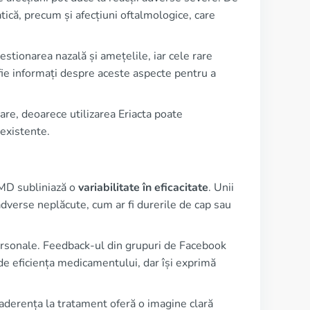
atică, precum și afecțiuni oftalmologice, care
tionarea nazală și amețelile, iar cele rare
ă fie informați despre aceste aspecte pentru a
are, deoarece utilizarea Eriacta poate
existente.
MD subliniază o
variabilitate în eficacitate
. Unii
 adverse neplăcute, cum ar fi durerile de cap sau
personale. Feedback-ul din grupuri de Facebook
de eficiența medicamentului, dar își exprimă
i aderența la tratament oferă o imagine clară