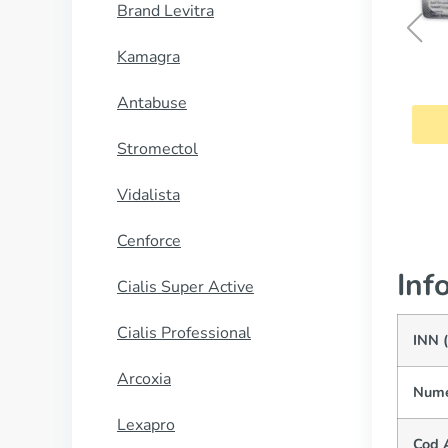
Brand Levitra
Kamagra
Cialis
Antabuse
CUMPĂRĂ
Stromectol
Vidalista
Cenforce
Inf
Cialis Super Active
Cialis Professional
INN 
Arcoxia
Nume
Lexapro
Cod 