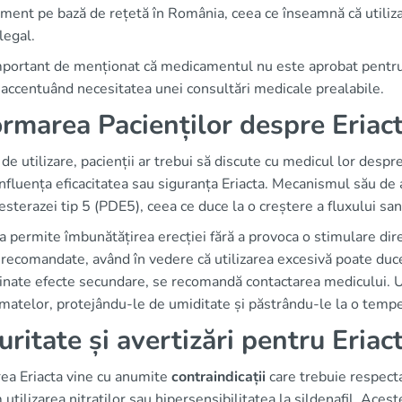
ent pe bază de rețetă în România, ceea ce înseamnă că utilizat
legal.
portant de menționat că medicamentul nu este aprobat pentru u
, accentuând necesitatea unei consultări medicale prealabile.
ormarea Pacienților despre Eriac
 de utilizare, pacienții ar trebui să discute cu medicul lor despr
nfluența eficacitatea sau siguranța Eriacta. Mecanismul său de 
esterazei tip 5 (PDE5), ceea ce duce la o creștere a fluxului sa
 permite îmbunătățirea erecției fără a provoca o stimulare di
recomandate, având în vedere că utilizarea excesivă poate duce l
inate efecte secundare, se recomandă contactarea medicului. U
atelor, protejându-le de umiditate și păstrându-le la o tempe
uritate și avertizări pentru Eriac
rea Eriacta vine cu anumite
contraindicații
care trebuie respecta
utilizarea nitraților sau hipersensibilitatea la sildenafil. Aces