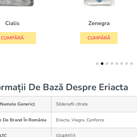
Levitra
Zenegra
CUMPĂRĂ
CUMPĂRĂ
ormații De Bază Despre Eriacta
(Numele Generic)
Sildenafil citrate
 De Brand În România
Eriacta, Viagra, Cenforce
ATC
G04BE03