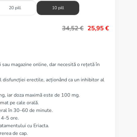
20 pill
10 pill
34,52
€
25,95
€
ii sau magazine online, dar necesită o rețetă în
 disfuncției erectile, acționând ca un inhibitor al
 mg, iar doza maximă este de 100 mg.
mat pe cale orală.
eral în 30–60 de minute.
 4-5 ore.
atamentului cu Eriacta.
rerea de cap.