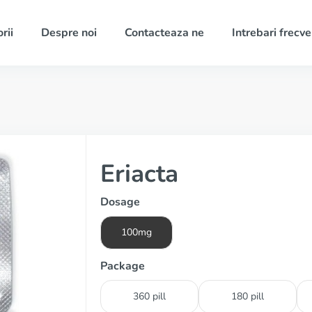
rii
Despre noi
Contacteaza ne
Intrebari frecv
Eriacta
Dosage
100mg
Package
360 pill
180 pill