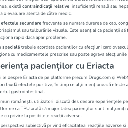
ea, există
contraindicații relative
: insuficiență renală sau hep
ă o evaluare atentă de către medic.
e
efectele secundare
frecvente se numără durerea de cap, conges
priapismul sau tulburările vizuale. Este esențial ca pacienții s
acționa rapid dacă apar probleme.
e specială
trebuie acordată pacienților cu afecțiuni cardiovascul
ționa cu medicamentele prescrise sau poate agrava afecțiunile 
eriența pacienților cu Eriacta
iile despre Eriacta de pe platforme precum Drugs.com și Web
tori laudă efectele pozitive, în timp ce alții menționează efecte
ortul gastrointestinal.
muri românești, utilizatorii discută des despre experiențele 
tforme ca TPU arată că majoritatea pacienților sunt mulțumiți 
e cu privire la posibilele reacții adverse.
 perspectiva subiectivă privind eficacitatea, reacțiile adverse ș