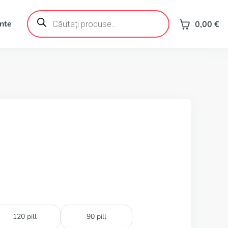
Products
search
ente
0,00
€
120 pill
90 pill