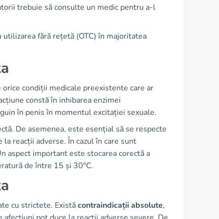
orii trebuie să consulte un medic pentru a-l
tilizarea fără rețetă (OTC) în majoritatea
ta
e orice condiții medicale preexistente care ar
acțiune constă în inhibarea enzimei
nguin în penis în momentul excitației sexuale.
rectă. De asemenea, este esențial să se respecte
a reacții adverse. În cazul în care sunt
n aspect important este stocarea corectă a
ratură de între 15 și 30°C.
ta
te cu strictete. Există
contraindicații absolute
,
te afecțiuni pot duce la reacții adverse severe. De