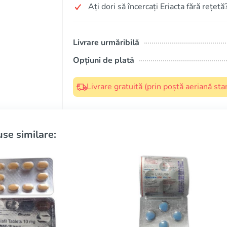
Ați dori să încercați Eriacta fără rețetă
Livrare urmăribilă
Opțiuni de plată
Livrare gratuită (prin poștă aeriană s
se similare: