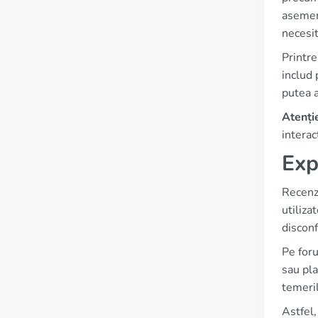
asemen
necesit
Printr
includ 
putea 
Atenți
interac
Exp
Recenz
utiliza
disconf
Pe foru
sau pla
temeril
Astfel,