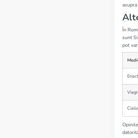
asupra 
Alt
În Rom
sunt Si
pot var
Medi
Eriac
Viagr
Cialis
Opinile
datorit