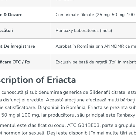
e & Dozare
Comprimate filmate (25 mg, 50 mg, 100
ucători
Ranbaxy Laboratories (India)
t De Înregistrare
Aprobat în România prin ANMDMR ca me
ficare OTC / Rx
Exclusiv pe bază de rețetă (Rx) în majorit
cription of Eriacta
, cunoscută și sub denumirea generică de Sildenafil citrate, est
a disfuncției erectile. Această afecțiune afectează mulți bărbați
ie satisfăcătoare. Disponibil în România, Eriacta se prezintă s
50 mg și 100 mg, iar producătorul său principal este Ranbaxy 
mentul este clasificat cu codul ATC G04BE03, parte a grupulu
și hormonilor sexuali. Deși este disponibil în mai multe țări su