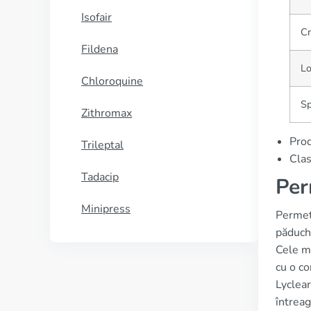
Isofair
Cr
Fildena
Lo
Chloroquine
Sp
Zithromax
Prod
Trileptal
Clas
Tadacip
Per
Minipress
Permeth
păduchi
Cele ma
cu o co
Lyclear
întrea