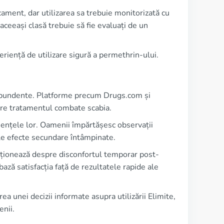
ament, dar utilizarea sa trebuie monitorizată cu
ceeași clasă trebuie să fie evaluați de un
eriență de utilizare sigură a permethrin-ului.
nt abundente. Platforme precum Drugs.com și
are tratamentul combate scabia.
riențele lor. Oamenii împărtășesc observații
ele efecte secundare întâmpinate.
enționează despre disconfortul temporar post-
ază satisfacția față de rezultatele rapide ale
ea unei decizii informate asupra utilizării Elimite,
enii.