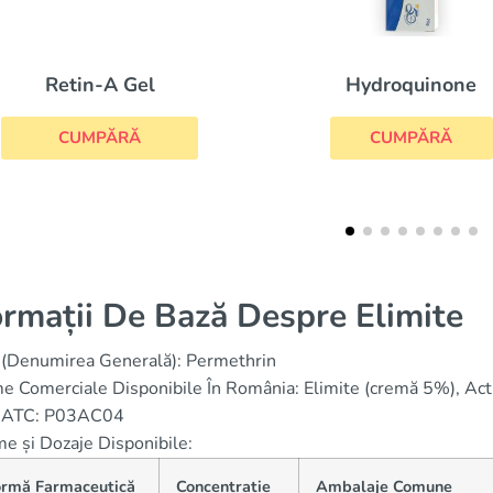
Hydroquinone
E
CUMPĂRĂ
C
ormații De Bază Despre Elimite
 (Denumirea Generală): Permethrin
 Comerciale Disponibile În România: Elimite (cremă 5%), Actic
 ATC: P03AC04
e și Dozaje Disponibile:
ormă Farmaceutică
Concentrație
Ambalaje Comune