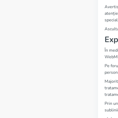
Avertis
atenție
special
Asculta
Exp
În medi
WebMD p
Pe foru
persona
Majorit
tratame
tratame
Prin ur
sublini