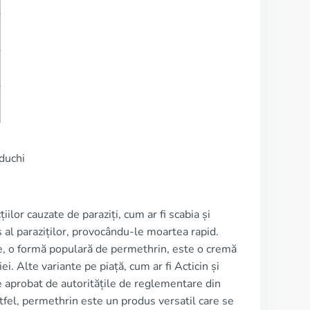
duchi
lor cauzate de paraziți, cum ar fi scabia și
s al paraziților, provocându-le moartea rapid.
te, o formă populară de permethrin, este o cremă
i. Alte variante pe piață, cum ar fi Acticin și
te aprobat de autoritățile de reglementare din
fel, permethrin este un produs versatil care se