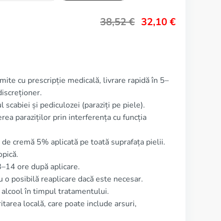
38,52
€
32,10
€
mite cu prescripție medicală, livrare rapidă în 5–
iscreționer.
 scabiei și pediculozei (paraziți pe piele).
ea paraziților prin interferența cu funcția
de cremă 5% aplicată pe toată suprafața pielii.
pică.
–14 ore după aplicare.
u o posibilă reaplicare dacă este necesar.
lcool în timpul tratamentului.
tarea locală, care poate include arsuri,