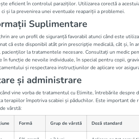
te eficient în controlul paraziților. Utilizarea corectă a acestu
i, ci și la prevenirea unei eventuale reapariții a problemei.
ormații Suplimentare
rin are un profil de siguranță favorabil atunci când este utiliz
at că este disponibil atât prin prescripție medicală, cât și, în an
l pacienților la tratamentele necesare. Consultați un medic pe
re în funcție de nevoile individuale, în special pentru copii, gra
amentului și respectarea instrucțiunilor de aplicare vor asigur
are și administrare
când vine vorba de tratamentul cu Elimite, întrebările despre 
ța terapiilor împotriva scabiei și păduchilor. Este important de r
de vârstă:
țiune
Formă
Grup de vârstă
Doză standard