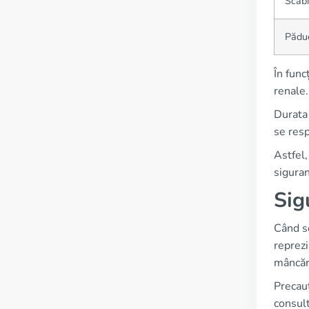
Scab
Pădu
În func
renale.
Durata 
se resp
Astfel,
siguran
Sig
Când se
reprezi
mâncăr
Precauț
consult