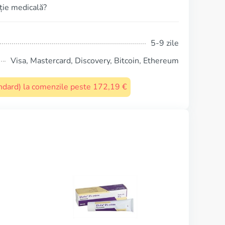
pție medicală?
5-9 zile
Visa, Mastercard, Discovery, Bitcoin, Ethereum
tandard) la comenzile peste 172,19 €
Isotretinoin