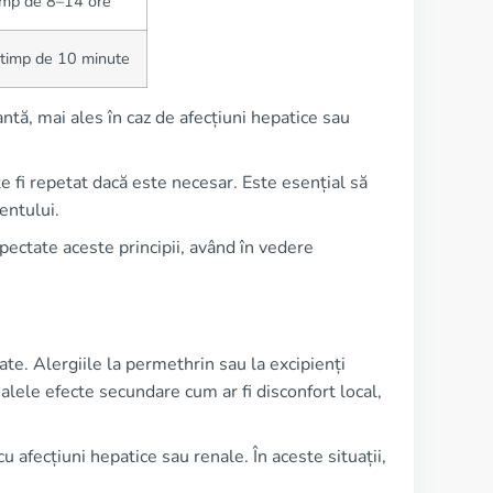
timp de 8–14 ore
 timp de 10 minute
ntă, mai ales în caz de afecțiuni hepatice sau
e fi repetat dacă este necesar. Este esențial să
entului.
spectate aceste principii, având în vedere
tate. Alergiile la permethrin sau la excipienți
tualele efecte secundare cum ar fi disconfort local,
cu afecțiuni hepatice sau renale. În aceste situații,