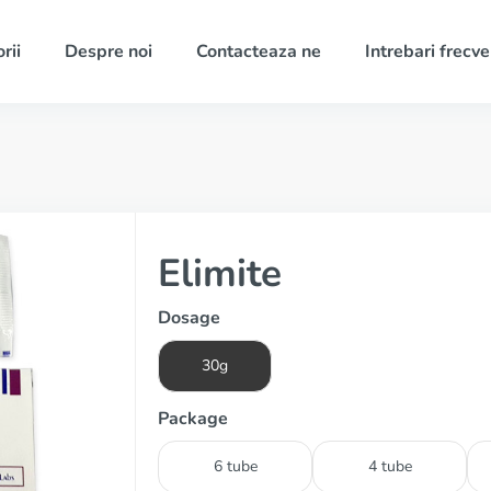
rii
Despre noi
Contacteaza ne
Intrebari frecv
Elimite
Dosage
30g
Package
6 tube
4 tube