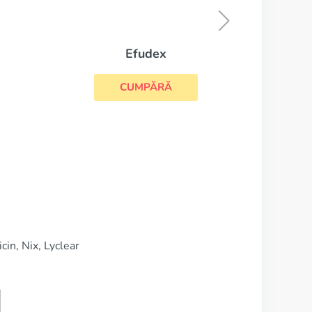
CUMPĂRĂ
fudex
UMPĂRĂ
in, Nix, Lyclear