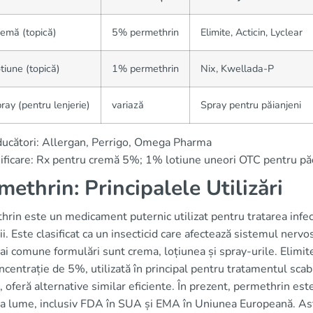
emă (topică)
5% permethrin
Elimite, Acticin, Lyclear
tiune (topică)
1% permethrin
Nix, Kwellada-P
ray (pentru lenjerie)
variază
Spray pentru păianjeni
ucători: Allergan, Perrigo, Omega Pharma
ificare: Rx pentru cremă 5%; 1% lotiune uneori OTC pentru pă
methrin: Principalele Utilizări
rin este un medicament puternic utilizat pentru tratarea infecții
i. Este clasificat ca un insecticid care afectează sistemul nervo
i comune formulări sunt crema, loțiunea și spray-urile. Elimi
ncentrație de 5%, utilizată în principal pentru tratamentul scabie
, oferă alternative similar eficiente. În prezent, permethrin es
ga lume, inclusiv FDA în SUA și EMA în Uniunea Europeană. Ast