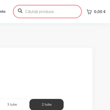
Products
search
ente
0,00
€
3 tube
2 tube