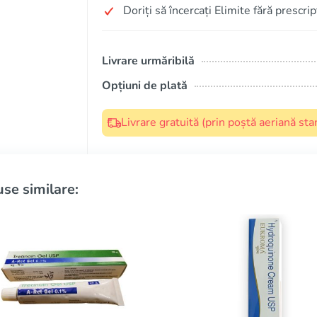
Doriți să încercați Elimite fără prescri
Livrare urmăribilă
Opțiuni de plată
Livrare gratuită (prin poștă aeriană s
se similare: