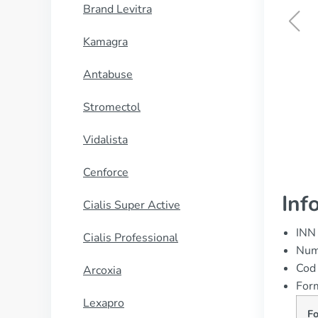
Brand Levitra
Kamagra
Retin-A Gel
Antabuse
CUMPĂRĂ
Stromectol
Vidalista
Cenforce
Inf
Cialis Super Active
INN
Cialis Professional
Nume
Cod
Arcoxia
Form
Lexapro
F