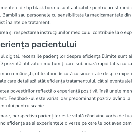
mentele de tip black box nu sunt aplicabile pentru acest medic
. Bambii sau persoanele cu sensibilitate la medicamentele din a
ist înainte de tratament.
rea și respectarea instrucțiunilor medicului contribuie la o exp
eriența pacientului
ul digital, recenziile pacienților despre eficiența Elimite su
rezintă utilizatori mulțumiți care subliniază rapiditatea cu c
muri românești, utilizatorii discută cu sinceritate despre expe
le care detaliază atât eficiența tratamentului, cât și eventual
atea povestirilor reflectă o experiență pozitivă, însă unele m
nt. Feedback-ul este variat, dar predominant pozitiv, având la b
ntului pentru scabie.
mare, perspectiva pacienților este vitală când vine vorba de luar
ind eficiența sa și experiențele diverse pe care le pot avea oam