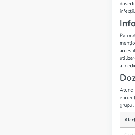
dovedeș
infecți
Inf
Permeth
mențion
accesu
utiliza
a medic
Doz
Atunci 
eficien
grupul 
Afec