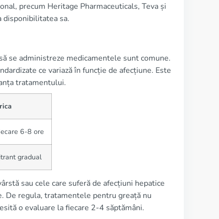
țional, precum Heritage Pharmaceuticals, Teva și
a disponibilitatea sa.
d să se administreze medicamentele sunt comune.
ardizate ce variază în funcție de afecțiune. Este
ranța tratamentului.
rica
iecare 6-8 ore
itrant gradual
ârstă sau cele care suferă de afecțiuni hepatice
le. De regula, tratamentele pentru greață nu
esită o evaluare la fiecare 2-4 săptămâni.