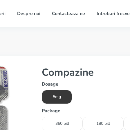
rii
Despre noi
Contacteaza ne
Intrebari frecv
Compazine
Dosage
5mg
Package
360 pill
180 pill