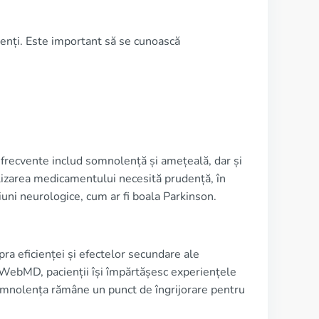
ienți. Este important să se cunoască
 frecvente includ somnolență și amețeală, dar și
tilizarea medicamentului necesită prudență, în
țiuni neurologice, cum ar fi boala Parkinson.
ra eficienței și efectelor secundare ale
ebMD, pacienții își împărtășesc experiențele
 somnolența rămâne un punct de îngrijorare pentru