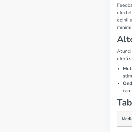
Feedbac
efectel
opinii 
minimiz
Alt
Atunci 
oferă s
Met
stim
Ond
care
Tab
Medi