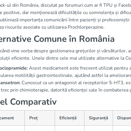
k-ul din România, discutat pe forumuri cum ar fi TPU și Facebo
e pozitive, dar menționează dificultățile cu somnolența și difi
subliniază importanța comunicării între pacienți și profesioniștii
a riscurile asociate cu utilizarea Prochlorperazine.
ernative Comune în România
când vine vorba despre gestionarea grețurilor și vărsăturilor,
oluții eficiente. Unele dintre cele mai utilizate alternative la
oclopramide:
Acest medicament este frecvent utilizat pentru a 
ularea motilității gastrointestinale, ajutând astfel la amelior
ansetron:
Cunoscut ca un antagonist al receptorilor 5-HT3, est
 trec prin chimioterapie, datorită eficienței sale în combaterea
el Comparativ
cament
Preț
Eficiență
Siguranță
Dispon