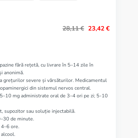
28,11
€
23,42
€
zine fără rețetă, cu livrare în 5–14 zile în
și anonimă.
a grețurilor severe și vărsăturilor. Medicamentul
dopaminergici din sistemul nervos central.
5–10 mg administrate oral de 3–4 ori pe zi; 5-10
supozitor sau soluție injectabilă.
0–30 de minute.
 4–6 ore.
alcool.