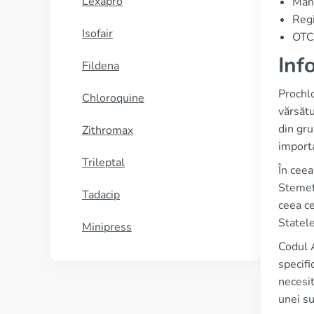
Lexapro
Manu
Regi
Isofair
OTC 
Inf
Fildena
Prochlo
Chloroquine
vărsătu
din gru
Zithromax
importa
Trileptal
În cee
Stemeti
Tadacip
ceea ce
Statele
Minipress
Codul A
specifi
necesit
unei s