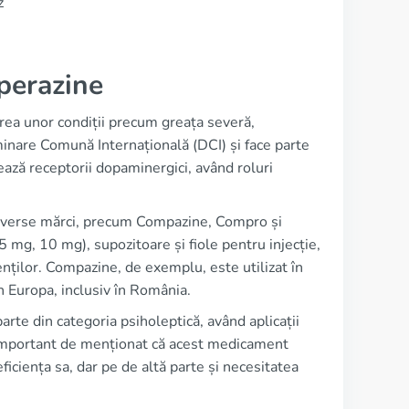
z
perazine
area unor condiții precum greața severă,
inare Comună Internațională (DCI) și face parte
ează receptorii dopaminergici, având roluri
 diverse mărci, precum Compazine, Compro și
mg, 10 mg), supozitoare și fiole pentru injecție,
enților. Compazine, de exemplu, este utilizat în
n Europa, inclusiv în România.
te din categoria psiholeptică, având aplicații
e important de menționat că acest medicament
ficiența sa, dar pe de altă parte și necesitatea