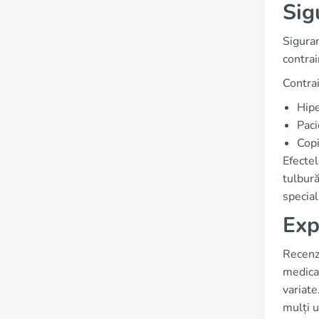
Sig
Siguran
contrai
Contrai
Hipe
Paci
Copi
Efectel
tulbură
special
Exp
Recenzi
medica
variate
mulți ut