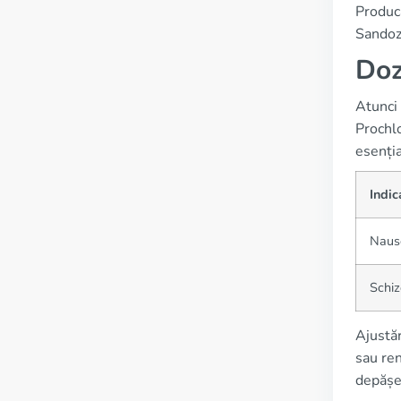
Producă
Sandoz,
Doz
Atunci
Prochlo
esenția
Indic
Naus
Schiz
Ajustăr
sau ren
depășes