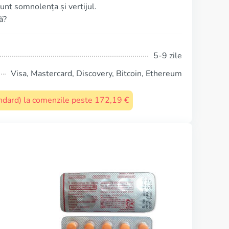
unt somnolența și vertijul.
ă?
5-9 zile
Visa, Mastercard, Discovery, Bitcoin, Ethereum
tandard) la comenzile peste 172,19 €