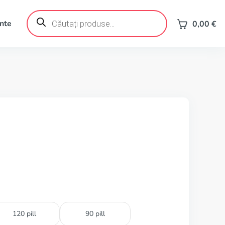
Products
search
ente
0,00
€
120 pill
90 pill