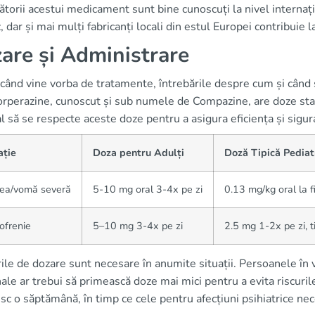
torii acestui medicament sunt bine cunoscuți la nivel interna
 dar și mai mulți fabricanți locali din estul Europei contribuie l
are și Administrare
 când vine vorba de tratamente, întrebările despre cum și cân
rperazine, cunoscut și sub numele de Compazine, are doze stand
l să se respecte aceste doze pentru a asigura eficiența și sigu
ație
Doza pentru Adulți
Doză Tipică Pediat
ea/vomă severă
5-10 mg oral 3-4x pe zi
0.13 mg/kg oral la f
ofrenie
5–10 mg 3-4x pe zi
2.5 mg 1-2x pe zi, t
ile de dozare sunt necesare în anumite situații. Persoanele în v
ale ar trebui să primească doze mai mici pentru a evita riscuri
c o săptămână, în timp ce cele pentru afecțiuni psihiatrice nec