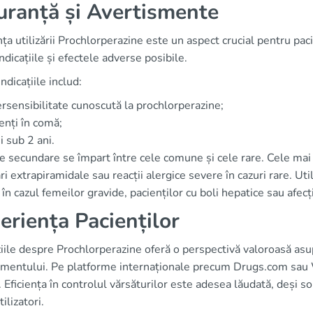
uranță și Avertismente
ța utilizării Prochlorperazine este un aspect crucial pentru pac
ndicațiile și efectele adverse posibile.
ndicațiile includ:
rsensibilitate cunoscută la prochlorperazine;
enți în comă;
i sub 2 ani.
e secundare se împart între cele comune și cele rare. Cele mai
ri extrapiramidale sau reacții alergice severe în cazuri rare. U
 în cazul femeilor gravide, pacienților cu boli hepatice sau afec
eriența Pacienților
ile despre Prochlorperazine oferă o perspectivă valoroasă asup
mentului. Pe platforme internaționale precum Drugs.com sau W
. Eficiența în controlul vărsăturilor este adesea lăudată, deși
ilizatori.