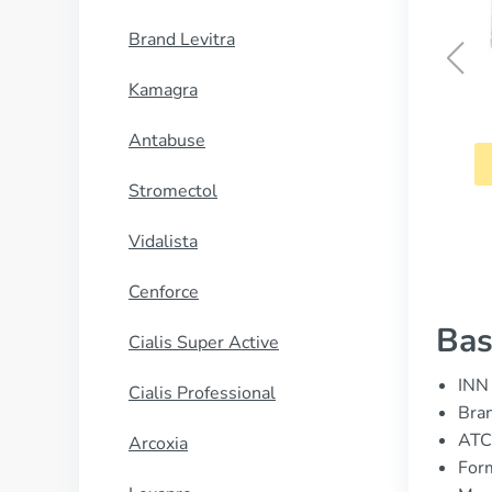
Brand Levitra
Kamagra
Lithobid
Antabuse
CUMPĂRĂ
Stromectol
Vidalista
Cenforce
Bas
Cialis Super Active
INN 
Cialis Professional
Bran
ATC
Arcoxia
Form