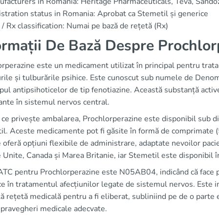
facturers in Romania: Heritage Pharmaceuticals, Teva, Sando
stration status in Romania: Aprobat ca Stemetil și generice
/ Rx classification: Numai pe bază de rețetă (Rx)
ormații De Bază Despre Prochlor
rperazine este un medicament utilizat în principal pentru trat
rile și tulburările psihice. Este cunoscut sub numele de Denom
pul antipsihoticelor de tip fenotiazine. Această substanță activ
nte în sistemul nervos central.
a ce privește ambalarea, Prochlorperazine este disponibil sub
l. Aceste medicamente pot fi găsite în formă de comprimate (5 
 oferă opțiuni flexibile de administrare, adaptate nevoilor paci
 Unite, Canada și Marea Britanie, iar Stemetil este disponibil î
TC pentru Prochlorperazine este N05AB04, indicând că face par
ce în tratamentul afecțiunilor legate de sistemul nervos. Est
ă rețetă medicală pentru a fi eliberat, subliniind pe de o parte e
upravegheri medicale adecvate.