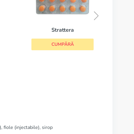
Buspirone
CUMPĂRĂ
iole (injectabile), sirop