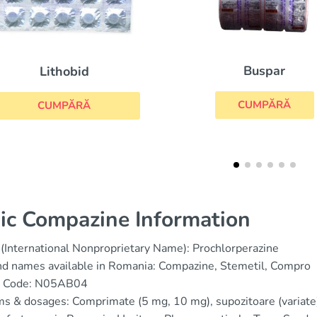
Buspar
Strattera
CUMPĂRĂ
CUMPĂRĂ
ic Compazine Information
(International Nonproprietary Name): Prochlorperazine
d names available in Romania: Compazine, Stemetil, Compro
 Code: N05AB04
s & dosages: Comprimate (5 mg, 10 mg), supozitoare (variate), f