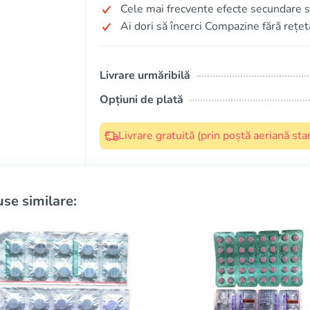
Cele mai frecvente efecte secundare s
Ai dori să încerci Compazine fără rețet
Livrare urmăribilă
Opțiuni de plată
Livrare gratuită (prin poștă aeriană s
se similare: