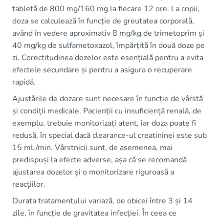
tabletă de 800 mg/160 mg la fiecare 12 ore. La copii,
doza se calculează în funcție de greutatea corporală,
având în vedere aproximativ 8 mg/kg de trimetoprim și
40 mg/kg de sulfametoxazol, împărțită în două doze pe
zi. Corectitudinea dozelor este esențială pentru a evita
efectele secundare și pentru a asigura o recuperare
rapidă.
Ajustările de dozare sunt necesare în funcție de vârstă
și condiții medicale. Pacienții cu insuficiență renală, de
exemplu, trebuie monitorizați atent, iar doza poate fi
redusă, în special dacă clearance-ul creatininei este sub
15 mL/min. Vârstnicii sunt, de asemenea, mai
predispuși la efecte adverse, așa că se recomandă
ajustarea dozelor și o monitorizare riguroasă a
reacțiilor.
Durata tratamentului variază, de obicei între 3 și 14
zile, în funcție de gravitatea infecției. În ceea ce