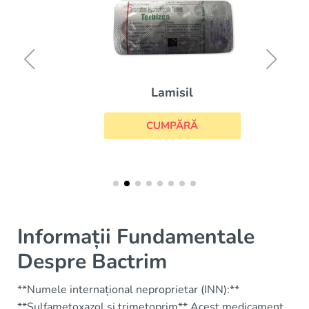
Lamisil
CUMPĂRĂ
Informații Fundamentale
Despre Bactrim
**Numele internațional neproprietar (INN):**
**Sulfametoxazol și trimetoprim** Acest medicament,