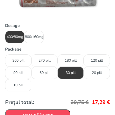
Dosage
400/80mg
800/160mg
Package
360 pill
270 pill
180 pill
120 pill
90 pill
60 pill
30 pill
20 pill
10 pill
Prețul total:
20,75
€
17,29
€