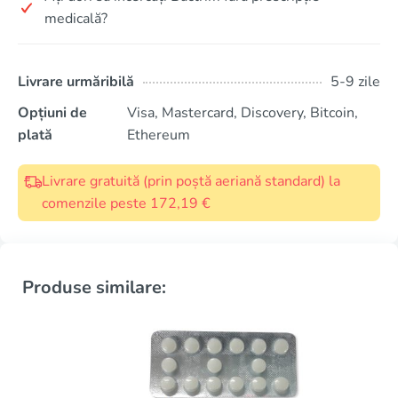
medicală?
Livrare urmăribilă
5-9 zile
Opțiuni de
Visa, Mastercard, Discovery, Bitcoin,
plată
Ethereum
Livrare gratuită (prin poștă aeriană standard) la
comenzile peste 172,19 €
Produse similare: